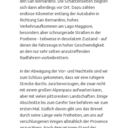
den San Bernardino. Die Schattenseiten zeigten
sich dann allerdings vor Ort. Dazu zählen
endlose Kilometer entlang der Autobahn in
Richtung San Bernardino, hohes
Verkehrsaufkommen am Lago Maggiore,
besonders aber schnurgerade Straßen in der
Poebene - teilweise in desolatem Zustand - auf
denen die Fahrzeuge in hoher Geschwindigkeit
an den nur sehr selten anzutreffenden
Radfahrern vorbeibrettern.
In der Abwägung der Vor- und Nachteile sind wir
zum Schluss gekommen, dass wir eine ruhigere
Strecke durchs Jura bevorzugen, die zwar nicht
mit einem großen Alpenpass aufwarten kann,
aber mit vielen pittoresken Landschaften. Einige
Abschnitte bis zum Genfer See befahren wir zum
ersten Mal. Südlich davon gibt uns das Brevet
durch seine Länge viele Freiheiten, um uns auf
verschlungenen Wegen allmählich der Provence
anzunähern. Nach dem jetzigen Stand der