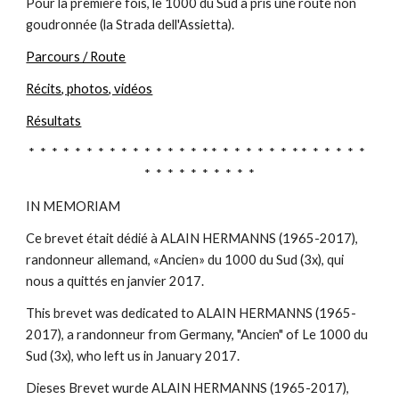
Pour la première fois, le 1000 du Sud a pris une route non 
goudronnée (la Strada dell'Assietta).
Parcours / Route
Récits, photos, vidéos
Résultats
*  *  *  *  *  *  *  *  *  *  *  *  *  *  *  * *  *  *  *  *  *  *  * *  *  *  *  *  *  
*  *  *  *  *  *  *  *  *  *
IN MEMORIAM
Ce brevet était dédié à ALAIN HERMANNS (1965-2017), 
randonneur allemand, «Ancien» du 1000 du Sud (3x), qui 
nous a quittés en janvier 2017.
This brevet was dedicated to ALAIN HERMANNS (1965-
2017), a randonneur from Germany, "Ancien" of Le 1000 du 
Sud (3x), who left us in January 2017.
Dieses Brevet wurde ALAIN HERMANNS (1965-2017), 